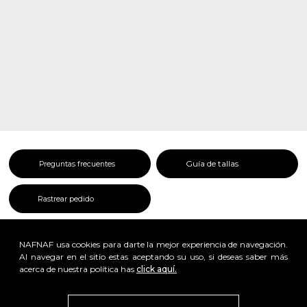
Guía de tallas
Preguntas frecuentes
Rastrear pedido
NAFNAF usa cookies para darte la mejor experiencia de navegación.
Al navegar en el sitio estas aceptando su uso, si deseas saber más
acerca de nuestra política has
click aquí.
x