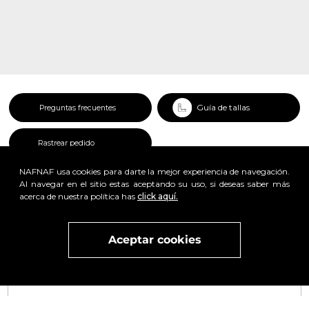
Guía de tallas
Preguntas frecuentes
Rastrear pedido
NAFNAF usa cookies para darte la mejor experiencia de navegación.
Al navegar en el sitio estas aceptando su uso, si deseas saber más
acerca de nuestra política has
click aquí.
x
Aceptar cookies
Visita
vivant
nuestra marca
active
x
Regístrate y obtén un 25% de descuento