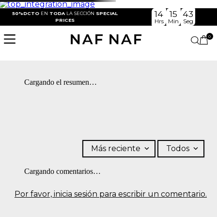
14
15
43
50%DCTO
EN
TODA
LA SECCIÓN
SPECIAL
PRICES
Hrs
Min
Seg
0
Cargando el resumen…
Más reciente
Todos
Cargando comentarios…
Por favor, inicia sesión para escribir un comentario.