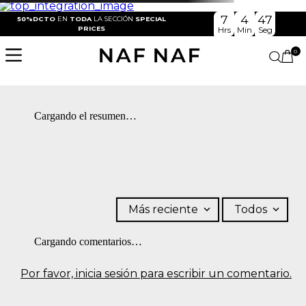
7
4
47
50%DCTO
EN
TODA
LA SECCIÓN
SPECIAL
PRICES
Hrs
Min
Seg
0
Cargando el resumen…
Más reciente
Todos
Cargando comentarios…
Por favor, inicia sesión para escribir un comentario.