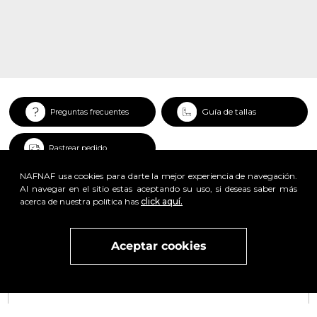
Guía de tallas
Preguntas frecuentes
Rastrear pedido
NAFNAF usa cookies para darte la mejor experiencia de navegación.
Al navegar en el sitio estas aceptando su uso, si deseas saber más
acerca de nuestra política has
click aquí.
x
Aceptar cookies
Visita
vivant
nuestra marca
active
x
Regístrate y obtén un 25% de descuento