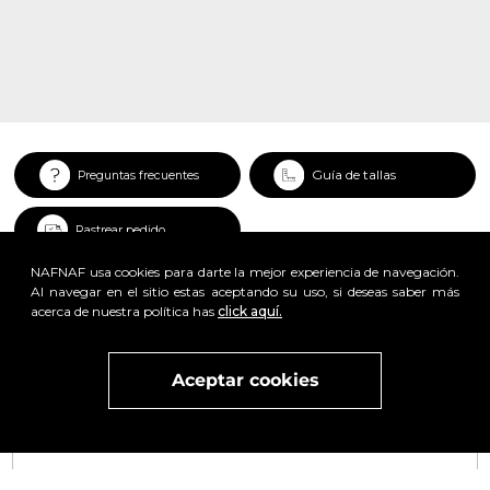
Guía de tallas
Preguntas frecuentes
Rastrear pedido
NAFNAF usa cookies para darte la mejor experiencia de navegación.
Al navegar en el sitio estas aceptando su uso, si deseas saber más
acerca de nuestra política has
click aquí.
x
Aceptar cookies
Visita
vivant
nuestra marca
active
x
Regístrate y obtén un 25% de descuento