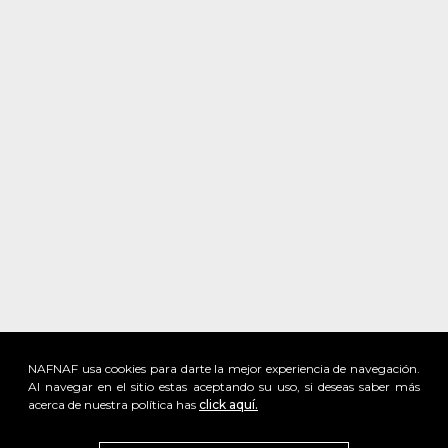
NAFNAF usa cookies para darte la mejor experiencia de navegación.
Al navegar en el sitio estas aceptando su uso, si deseas saber más
acerca de nuestra política has
click aquí.
x
Visita
vivant
nuestra marca
active
x