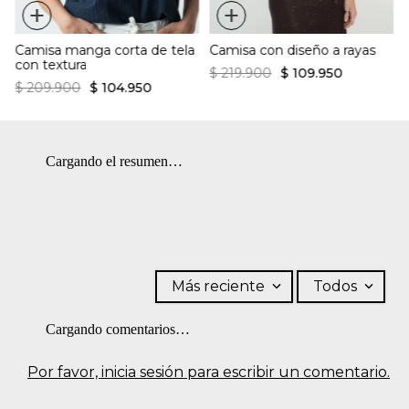
+
+
máquina. OTROS: Planchar solo por el revés.
Camisa manga corta de tela
Camisa con diseño a rayas
con textura
$
219
.
900
$
109
.
950
$
209
.
900
$
104
.
950
Cargando el resumen…
Más reciente
Todos
Cargando comentarios…
Por favor, inicia sesión para escribir un comentario.