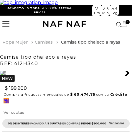
7
23
53
50%DCTO
EN
TODA
LA SECCIÓN
SPECIAL
PRICES
Hrs
Min
Seg
0
Ropa Mujer
Camisas
Camisa tipo chaleco a rayas
Camisa tipo chaleco a rayas
REF:
412H340
$
199
.
900
Compra a
4
cuotas mensuales de
$ 60.474,75
con tu
Crédito
Ver cuotas ...