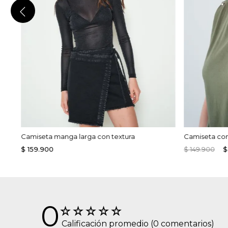
Camiseta manga larga con textura
Camiseta con
$
159
.
900
$
149
.
900
$
0
☆
☆
☆
☆
☆
(0 comentarios)
Calificación promedio