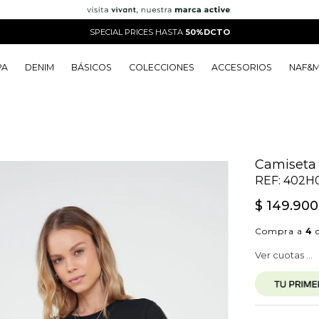
SPECIAL PRICES HASTA
50%DCTO
PA
DENIM
BÁSICOS
COLECCIONES
ACCESORIOS
NAF&
o
o
o
o
 Edit
o
o
Camiseta 
REF:
402H
$
149
.
900
Compra a
4
c
Ver cuotas ...