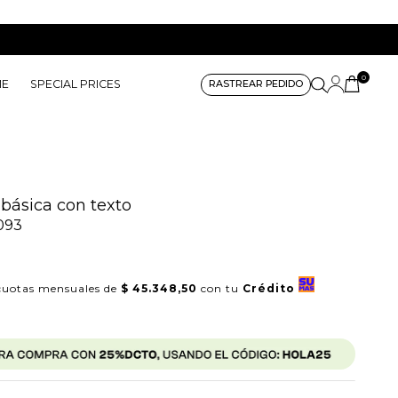
0
ME
SPECIAL PRICES
RASTREAR PEDIDO
básica con texto
093
uotas mensuales de
$ 45.348,50
con tu
Crédito