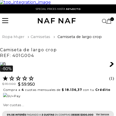
SPECIAL PRICES HASTA
50%DCTO
0
Ropa Mujer
Camisetas
Camiseta de largo crop
Camiseta de largo crop
REF:
401G004
★
☆
☆
☆
☆
(
1
)
$
119
.
900
$
59
.
950
Compra a
4
cuotas mensuales de
$ 18.136,37
con tu
Crédito
Ver cuotas ...