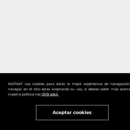
NAFNAF usa cookies para darte la mejor experiencia de navegación
navegar en el sitio estas aceptando su uso, si deseas saber más acerc
nuestra política has
click aquí.
Visita
vivant
nuestra marca
active
x
Aceptar cookies