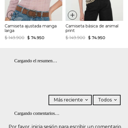
+
+
Camiseta ajustada manga
Camiseta básica de animal
larga
print
$
149
.
900
$
74
.
950
$
149
.
900
$
74
.
950
Cargando el resumen…
Más reciente
Todos
Cargando comentarios…
Por favor, inicia sesión para escribir un comentario.