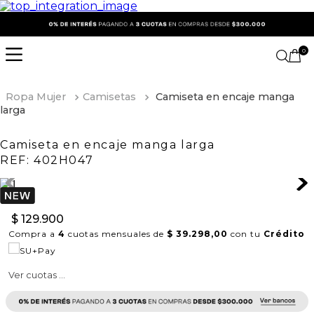
0
Ropa Mujer
Camisetas
Camiseta en encaje manga
larga
Camiseta en encaje manga larga
REF:
402H047
$
129
.
900
Compra a
4
cuotas mensuales de
$ 39.298,00
con tu
Crédito
Ver cuotas ...