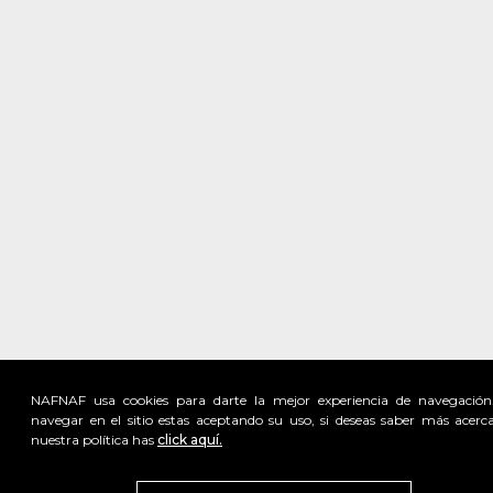
NAFNAF usa cookies para darte la mejor experiencia de navegación
navegar en el sitio estas aceptando su uso, si deseas saber más acerc
nuestra política has
click aquí.
Visita
vivant
nuestra marca
active
x