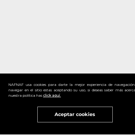
NAFNAF usa cookies para darte la mejor experiencia de navegación
navegar en el sitio estas aceptando su uso, si deseas saber más acerc
nuestra política has
click aquí.
Visita
vivant
nuestra marca
active
x
Aceptar cookies