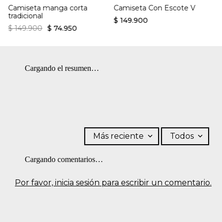
Camiseta manga corta
Camiseta Con Escote V
vapor. Planchar con vapor puede causar daño irreversible.
tradicional
OTROS: Lavar por el revés. OTROS: Lavar separadamente.
$
149
.
900
OTROS: Planchar solo por el revés.
$
149
.
900
$
74
.
950
Cargando el resumen…
Más reciente
Todos
Cargando comentarios…
Por favor, inicia sesión para escribir un comentario.