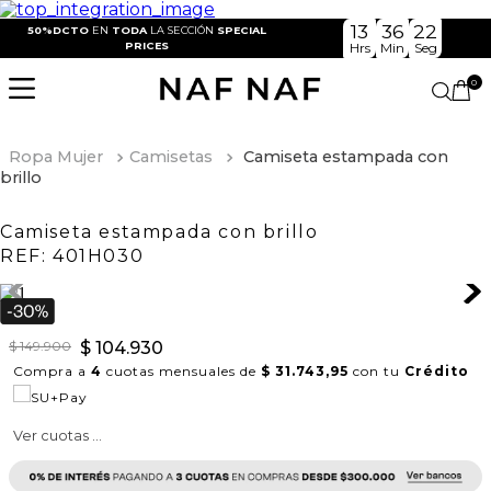
13
36
22
50%DCTO
EN
TODA
LA SECCIÓN
SPECIAL
PRICES
Hrs
Min
Seg
0
Ropa Mujer
Camisetas
Camiseta estampada con
brillo
Camiseta estampada con brillo
REF:
401H030
$
149
.
900
$
104
.
930
Compra a
4
cuotas mensuales de
$ 31.743,95
con tu
Crédito
Ver cuotas ...