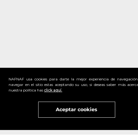
NAFNAF usa cookies para darte la mejor experiencia de navegación
navegar en el sitio estas aceptando su uso, si deseas saber más acerc
nuestra política has
click aquí.
Visita
vivant
nuestra marca
active
x
Aceptar cookies