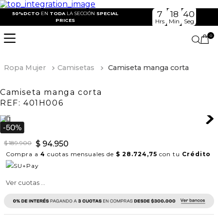
7
18
40
50%DCTO
EN
TODA
LA SECCIÓN
SPECIAL
PRICES
Hrs
Min
Seg
0
Ropa Mujer
Camisetas
Camiseta manga corta
Camiseta manga corta
REF:
401H006
$
189
.
900
$
94
.
950
Compra a
4
cuotas mensuales de
$ 28.724,75
con tu
Crédito
Ver cuotas ...