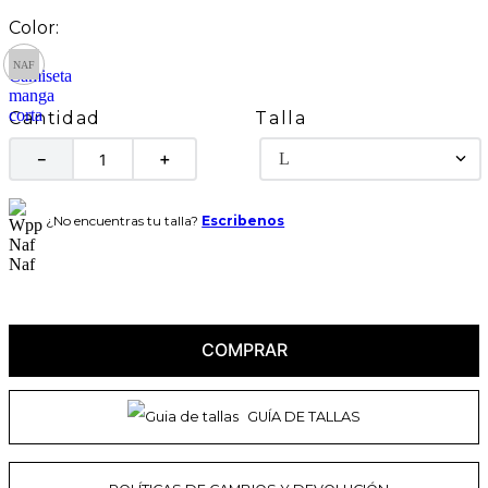
Talla
Cantidad
L
－
＋
¿No encuentras tu talla?
Escribenos
COMPRAR
GUÍA DE TALLAS