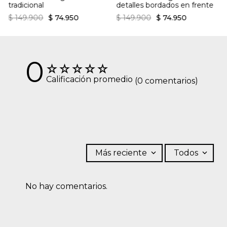
tradicional
detalles bordados en frente
máxima de lavado 30 ºC. Proceso muy moderado. SECADO: No
secar en máquina.
$
149
.
900
$
74
.
950
$
149
.
900
$
74
.
950
0
☆
☆
☆
☆
☆
Calificación promedio
(0 comentarios)
Más reciente
Todos
No hay comentarios.