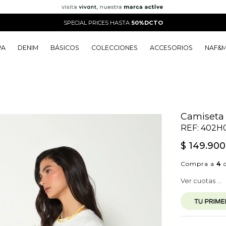
SPECIAL PRICES HASTA
50%DCTO
PA
DENIM
BÁSICOS
COLECCIONES
ACCESORIOS
NAF&
o
o
o
o
 Edit
o
o
Camiseta 
REF:
402H
$
149
.
900
Compra a
4
c
Ver cuotas ...