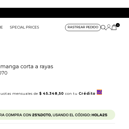
0
ME
SPECIAL PRICES
RASTREAR PEDIDO
manga corta a rayas
070
uotas mensuales de
$ 45.348,50
con tu
Crédito