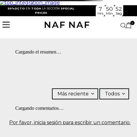
7
50
52
50%DCTO
EN
TODA
LA SECCIÓN
SPECIAL
PRICES
Hrs
Min
Seg
0
Cargando el resumen…
Más reciente
Todos
Cargando comentarios…
Por favor, inicia sesión para escribir un comentario.