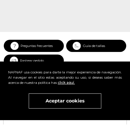
Guía de tallas
Preguntas frecuentes
Rastrear pedido
NAFNAF usa cookies para darte la mejor experiencia de navegación.
Al navegar en el sitio estas aceptando su uso, si deseas saber más
acerca de nuestra política has
click aquí.
x
Aceptar cookies
Visita
vivant
nuestra marca
active
x
Regístrate y obtén un 25% de descuento