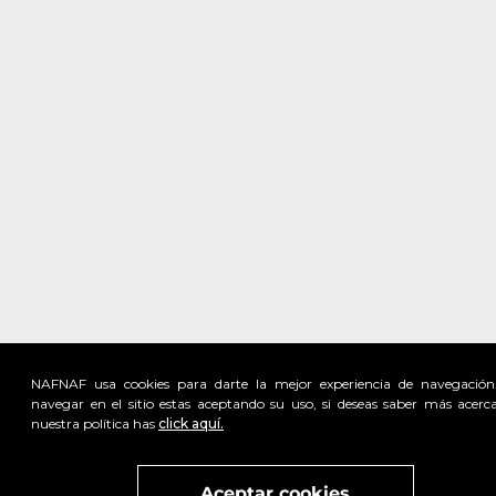
NAFNAF usa cookies para darte la mejor experiencia de navegación
navegar en el sitio estas aceptando su uso, si deseas saber más acerc
nuestra política has
click aquí.
Visita
vivant
nuestra marca
active
x
Aceptar cookies