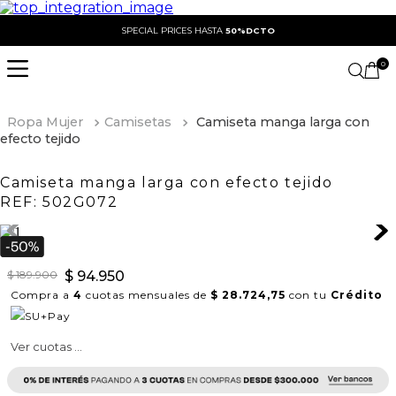
SPECIAL PRICES HASTA
50%DCTO
0
Ropa Mujer
Camisetas
Camiseta manga larga con
efecto tejido
Camiseta manga larga con efecto tejido
REF:
502G072
$
189
.
900
$
94
.
950
Compra a
4
cuotas mensuales de
$ 28.724,75
con tu
Crédito
Ver cuotas ...