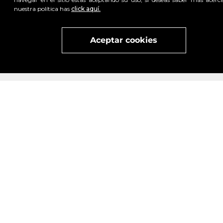
nuestra política has
click aquí.
Visita
vivant
nuestra marca
active
x
Aceptar cookies