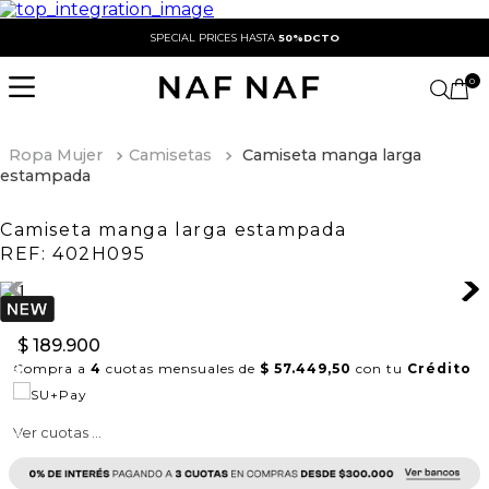
SPECIAL PRICES HASTA
50%DCTO
0
Ropa Mujer
Camisetas
Camiseta manga larga
estampada
Camiseta manga larga estampada
REF:
402H095
$
189
.
900
Compra a
4
cuotas mensuales de
$ 57.449,50
con tu
Crédito
Ver cuotas ...