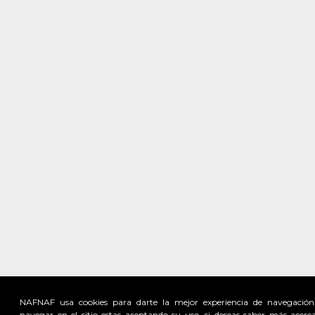
NAFNAF usa cookies para darte la mejor experiencia de navegación
navegar en el sitio estas aceptando su uso, si deseas saber más acerc