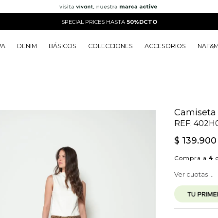
SPECIAL PRICES HASTA
50%DCTO
PA
DENIM
BÁSICOS
COLECCIONES
ACCESORIOS
NAF&
o
o
o
o
 Edit
o
o
Camiseta
REF:
402H
$
139
.
900
Compra a
4
c
Ver cuotas ...