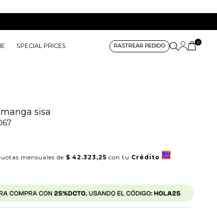
0
ME
SPECIAL PRICES
RASTREAR PEDIDO
 manga sisa
067
uotas mensuales de
$ 42.323,25
con tu
Crédito