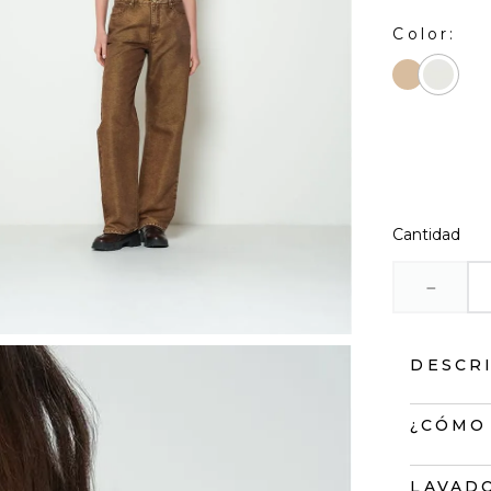
Cantidad
－
DESCR
Si eres d
¿CÓMO
esta cami
quienes d
Ideal pa
LAVADO
de seman