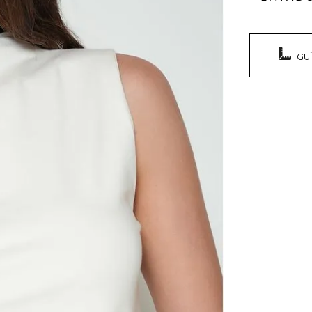
casual pe
ajuste sl
para un 
Fabrican
La 
País de 
GU
Las
Registro
res
Composi
Recome
Color:
C
faltar en
Lavado:
¿Cómo s
blanquea
hará sent
TEXTIL 
¿Cómo es
Planchar
vapor. P
Aju
LAVADO: 
Sin
Cue
muy mode
Min
OTROS: L
accesori
secar en