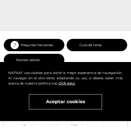
Guía de tallas
Preguntas frecuentes
Rastrear pedido
NAFNAF usa cookies para darte la mejor experiencia de navegación.
Al navegar en el sitio estas aceptando su uso, si deseas saber más
acerca de nuestra política has
click aquí.
x
Aceptar cookies
Visita
vivant
nuestra marca
active
x
Regístrate y obtén un 25% de descuento