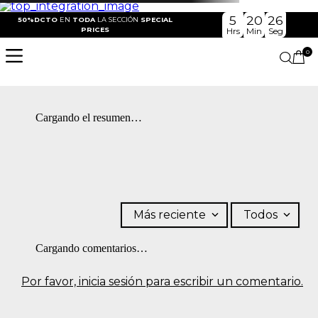
5
20
26
50%DCTO
EN
TODA
LA SECCIÓN
SPECIAL
PRICES
Hrs
Min
Seg
0
Cargando el resumen…
Más reciente
Todos
Cargando comentarios…
Por favor, inicia sesión para escribir un comentario.