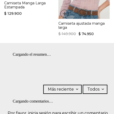
Camiseta Manga Larga
Estampada
+
$
129
.
900
Camiseta ajustada manga
larga
$
149
.
900
$
74
.
950
Cargando el resumen…
Más reciente
Todos
Cargando comentarios…
Por favor, inicia sesión para escribir un comentario.