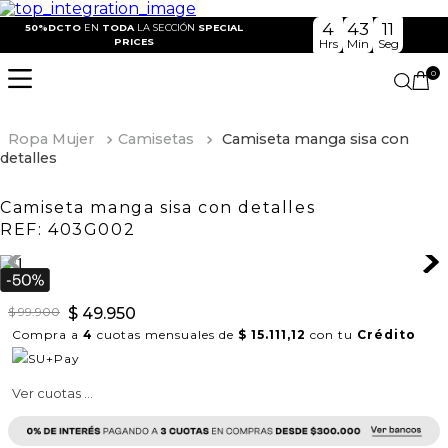
4
43
11
50%DCTO
EN
TODA
LA SECCIÓN
SPECIAL
PRICES
Hrs
Min
Seg
0
Ropa Mujer
Camisetas
Camiseta manga sisa con
detalles
Camiseta manga sisa con detalles
REF:
403G002
$
99
.
900
$
49
.
950
Compra a
4
cuotas mensuales de
$ 15.111,12
con tu
Crédito
Ver cuotas ...