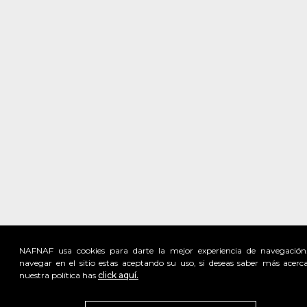
NAFNAF usa cookies para darte la mejor experiencia de navegación
navegar en el sitio estas aceptando su uso, si deseas saber más acerc
nuestra política has
click aquí.
Visita
vivant
nuestra marca
active
x