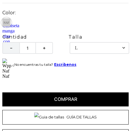
Talla
Cantidad
L
－
＋
¿No encuentras tu talla?
Escribenos
COMPRAR
GUÍA DE TALLAS