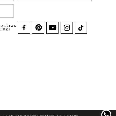
uestras
LES!