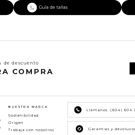
Guía de tallas
% de descuento
RA COMPRA
NUESTRA MARCA
Llámanos: (604) 604 
Sostenibilidad
s
Origen
s
Garantias y devoluci
Trabaja con nosotros