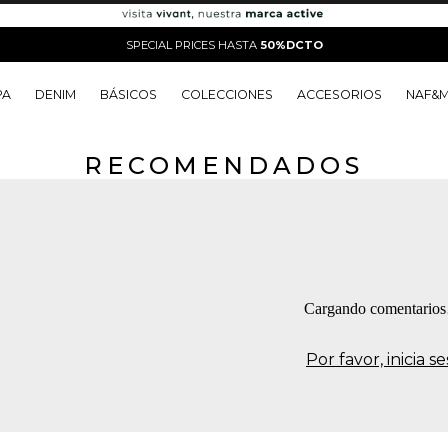
SPECIAL PRICES HASTA
50%DCTO
PA
DENIM
BÁSICOS
COLECCIONES
ACCESORIOS
NAF&
RECOMENDADOS
o
o
o
o
 Edit
o
o
Cargando comentario
Por favor, inicia 