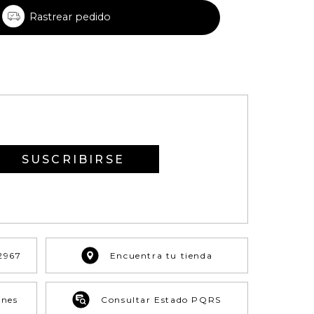
Rastrear pedido
SUSCRIBIRSE
2967
Encuentra tu tienda
ones
Consultar Estado PQRS