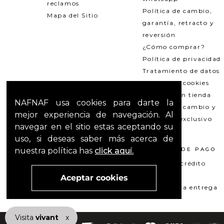
reclamos
Política de cambio,
Mapa del Sitio
garantía, retracto y
reversión
¿Cómo comprar?
Política de privacidad
Tratamiento de datos
Política de cookies
Recogida en tienda
NAFNAF usa cookies para darte la
Política de cambio y
mejor experiencia de navegación. Al
garantías exclusivo
navegar en el sitio estas aceptando su
Outlets
uso, si deseas saber más acerca de
nuestra política has
click aquí.
TÉRMINOS LEGALES
MÉTODOS DE PAGO
Promociones
Tarjeta de crédito
T&C Mercado pago
Su+ PAY
Aceptar cookies
T&C El Hilo que nos une
Pago contra entrega
Visita
vivant
nuestra marca
x
active