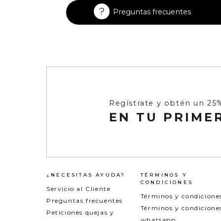
Enterizos
Enterizos
Preguntas frecuentes
Regístrate y obtén un 25
EN TU PRIME
¿NECESITAS AYUDA?
TÉRMINOS Y
CONDICIONES
Servicio al Cliente
Términos y condicione
Preguntas frecuentes
Términos y condicione
Peticiones quejas y
whatsapp