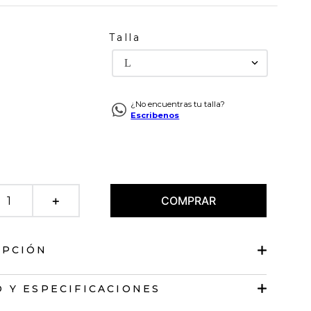
Talla
L
¿No encuentras tu talla?
Escribenos
COMPRAR
＋
IPCIÓN
a manga corta
 Y ESPECIFICACIONES
lásico.