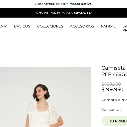
SPECIAL PRICES HASTA
50%DCTO
ENIM
BÁSICOS
COLECCIONES
ACCESORIOS
NAF&ME
SP
PR
o
o
o
o
 Edit
o
o
o
o
Camiseta 
REF:
489G
$
199
.
900
$
99
.
950
Compra a
4
c
Ver cuotas ...