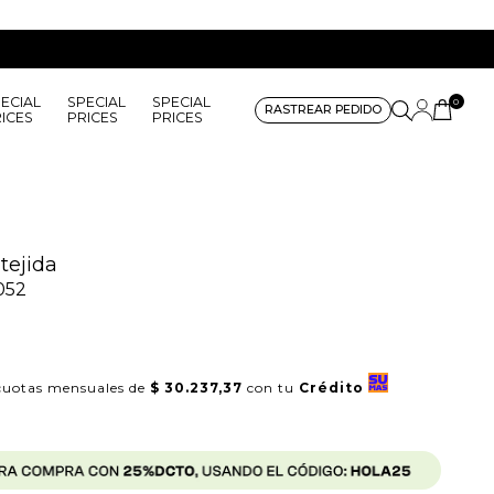
ECIAL
SPECIAL
SPECIAL
0
RASTREAR PEDIDO
ICES
PRICES
PRICES
tejida
052
uotas mensuales de
$ 30.237,37
con tu
Crédito