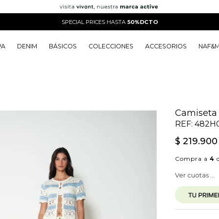
SPECIAL PRICES HASTA
50%DCTO
PA
DENIM
BÁSICOS
COLECCIONES
ACCESORIOS
NAF&
o
o
o
o
 Edit
o
o
Camiseta 
REF:
482H
$
219
.
900
Compra a
4
c
Ver cuotas ...