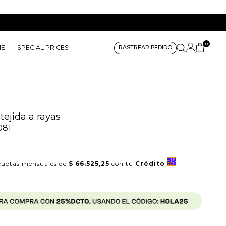
0
ME
SPECIAL PRICES
RASTREAR PEDIDO
tejida a rayas
081
uotas mensuales de
$ 66.525,25
con tu
Crédito