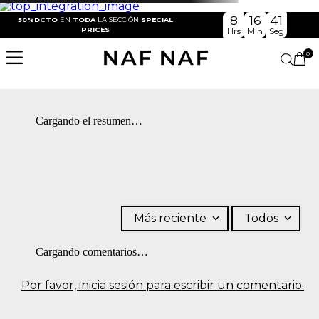
8
16
41
50%DCTO
EN
TODA
LA SECCIÓN
SPECIAL
PRICES
Hrs
Min
Seg
0
Cargando el resumen…
Más reciente
Todos
Cargando comentarios…
Por favor, inicia sesión para escribir un comentario.