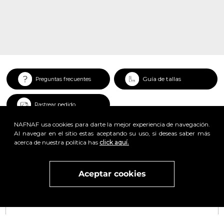
Guía de tallas
Preguntas frecuentes
Rastrear pedido
NAFNAF usa cookies para darte la mejor experiencia de navegación.
Al navegar en el sitio estas aceptando su uso, si deseas saber más
acerca de nuestra política has
click aquí.
x
Aceptar cookies
Visita
vivant
nuestra marca
active
x
Regístrate y obtén un 25% de descuento