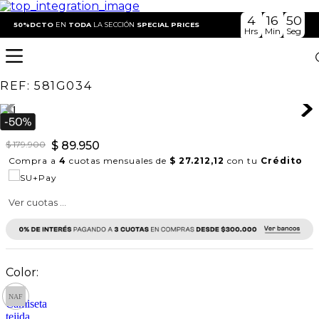
4
16
50
Ropa Mujer
Prendas tejidas
Camiseta tejida con
50%DCTO
EN
TODA
LA SECCIÓN
SPECIAL PRICES
Hrs
Min
Seg
escote en V
Camiseta tejida con escote en V
REF:
581G034
$
179
.
900
$
89
.
950
Compra a
4
cuotas mensuales de
$ 27.212,12
con tu
Crédito
Ver cuotas ...