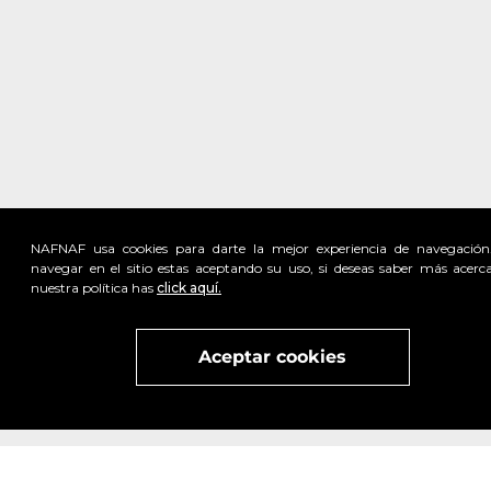
NAFNAF usa cookies para darte la mejor experiencia de navegación
navegar en el sitio estas aceptando su uso, si deseas saber más acerc
nuestra política has
click aquí.
Visita
vivant
nuestra marca
active
x
Aceptar cookies