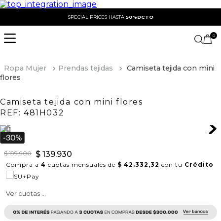
SPECIAL PRICES HASTA
50%DCTO
0
Ropa Mujer
Prendas tejidas
Camiseta tejida con mini
flores
Camiseta tejida con mini flores
REF:
481H032
$
199
.
900
$
139
.
930
Compra a
4
cuotas mensuales de
$ 42.332,32
con tu
Crédito
Ver cuotas ...