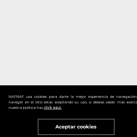
NAFNAF usa cookies para darte la mejor experiencia de navegación
navegar en el sitio estas aceptando su uso, si deseas saber más acerc
nuestra política has
click aquí.
Visita
vivant
nuestra marca
active
x
Aceptar cookies