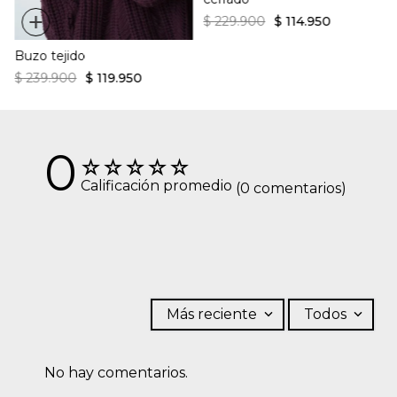
+
$
229
.
900
$
114
.
950
Buzo tejido
$
239
.
900
$
119
.
950
0
☆
☆
☆
☆
☆
Calificación promedio
(0 comentarios)
Más reciente
Todos
No hay comentarios.