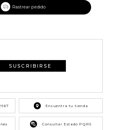
Rastrear pedido
SUSCRIBIRSE
2967
Encuentra tu tienda
ones
Consultar Estado PQRS