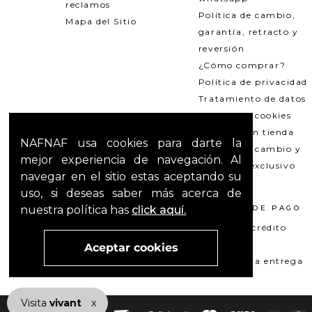
reclamos
Política de cambio,
Mapa del Sitio
garantía, retracto y
reversión
¿Cómo comprar?
Política de privacidad
Tratamiento de datos
Política de cookies
Recogida en tienda
NAFNAF usa cookies para darte la
Política de cambio y
mejor experiencia de navegación. Al
garantías exclusivo
navegar en el sitio estas aceptando su
Outlets
uso, si deseas saber más acerca de
nuestra política has
click aquí.
TÉRMINOS LEGALES
MÉTODOS DE PAGO
Promociones
Tarjeta de crédito
T&C Mercado pago
Su+ PAY
Aceptar cookies
T&C El Hilo que nos une
Pago contra entrega
Visita
vivant
nuestra marca
x
active