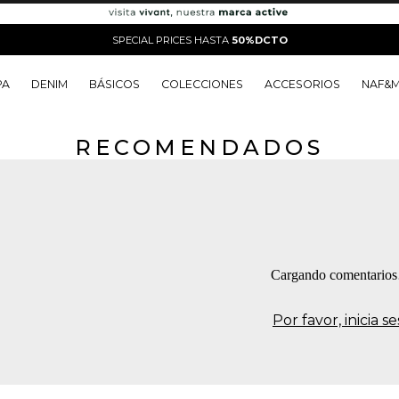
SPECIAL PRICES HASTA
50%DCTO
PA
DENIM
BÁSICOS
COLECCIONES
ACCESORIOS
NAF&
RECOMENDADOS
o
o
o
o
 Edit
o
o
Cargando comentario
Por favor, inicia 