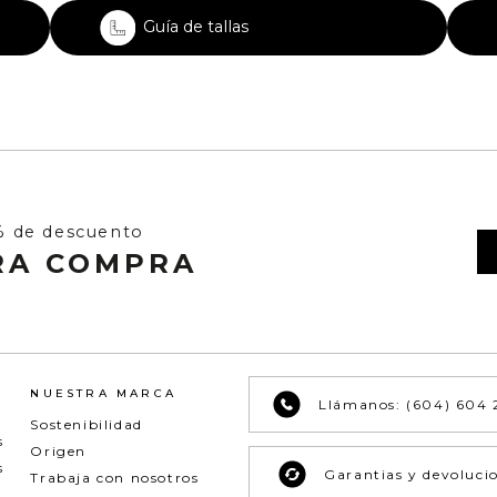
Guía de tallas
% de descuento
RA COMPRA
NUESTRA MARCA
Llámanos: (604) 604 
Sostenibilidad
s
Origen
s
Garantias y devoluci
Trabaja con nosotros