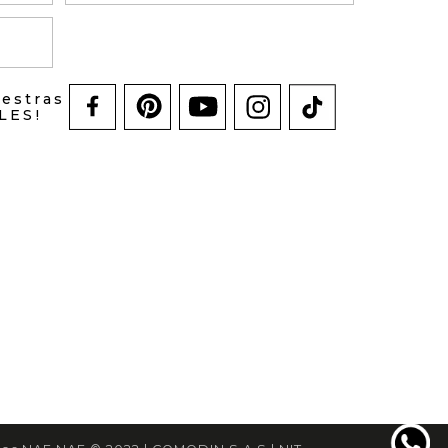
uestras
LES!