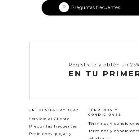
Enterizos
Enterizos
Preguntas frecuentes
Regístrate y obtén un 25
EN TU PRIME
¿NECESITAS AYUDA?
TÉRMINOS Y
CONDICIONES
Servicio al Cliente
Términos y condicione
Preguntas frecuentes
Términos y condicione
Peticiones quejas y
whatsapp