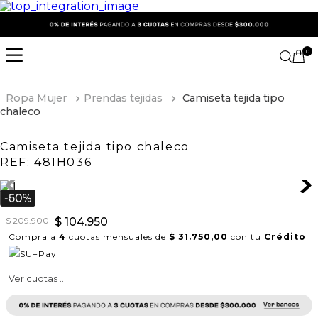
0
Ropa Mujer
Prendas tejidas
Camiseta tejida tipo
chaleco
Camiseta tejida tipo chaleco
REF:
481H036
$
209
.
900
$
104
.
950
Compra a
4
cuotas mensuales de
$ 31.750,00
con tu
Crédito
Ver cuotas ...