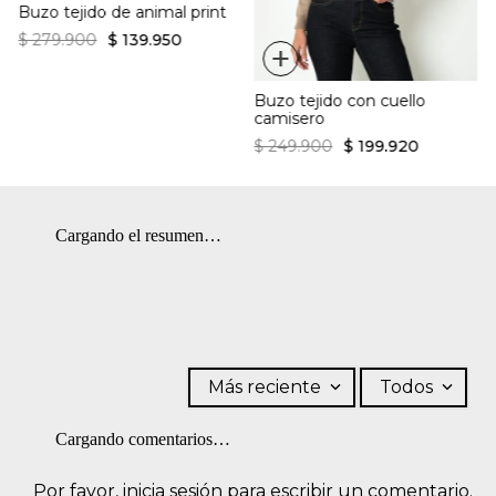
Buzo tejido de animal print
$
279
.
900
$
139
.
950
+
Buzo tejido con cuello
camisero
$
249
.
900
$
199
.
920
Cargando el resumen…
Más reciente
Todos
Cargando comentarios…
Por favor, inicia sesión para escribir un comentario.