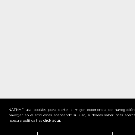
NAFNAF usa cookies para darte la mejor experiencia de navegación
navegar en el sitio estas aceptando su uso, si deseas saber más acerc
nuestra política has
click aquí.
Visita
vivant
nuestra marca
active
x