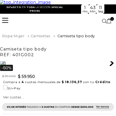
1
43
10
50%DCTO
EN
TODA
LA SECCIÓN
SPECIAL
PRICES
Hrs
Min
Seg
0
Ropa Mujer
Camisetas
Camiseta tipo body
Camiseta tipo body
REF:
401G002
$
119
.
900
$
59
.
950
Compra a
4
cuotas mensuales de
$ 18.136,37
con tu
Crédito
Ver cuotas ...