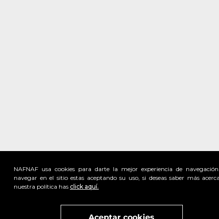
NAFNAF usa cookies para darte la mejor experiencia de navegación
navegar en el sitio estas aceptando su uso, si deseas saber más acerc
nuestra política has
click aquí.
Visita
vivant
nuestra marca
active
x
Aceptar cookies