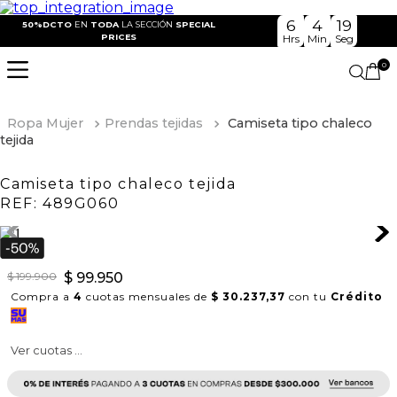
6
4
19
50%DCTO
EN
TODA
LA SECCIÓN
SPECIAL
PRICES
Hrs
Min
Seg
0
Ropa Mujer
Prendas tejidas
Camiseta tipo chaleco
tejida
Camiseta tipo chaleco tejida
REF:
489G060
$
199
.
900
$
99
.
950
Compra a
4
cuotas mensuales de
$ 30.237,37
con tu
Crédito
Ver cuotas ...