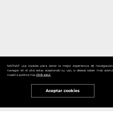
NAFNAF usa cookies para darte la mejor experiencia de navegación
navegar en el sitio estas aceptando su uso, si deseas saber más acerc
nuestra política has
click aquí.
Visita
vivant
nuestra marca
active
x
Aceptar cookies