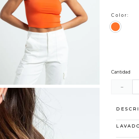
Cantidad
－
DESCR
Camiseta
LAVADO
• De tira
• Tipo cr