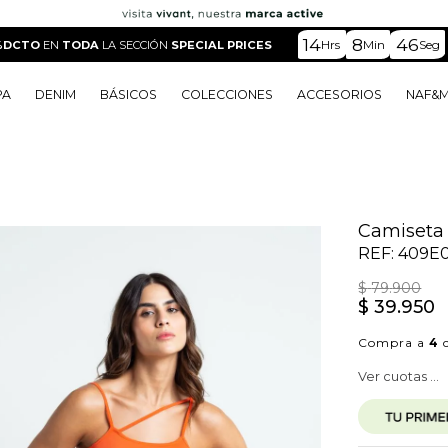
14
8
44
Hrs
Min
Seg
%DCTO
EN
TODA
LA SECCIÓN
SPECIAL PRICES
PA
DENIM
BÁSICOS
COLECCIONES
ACCESORIOS
NAF&
o
o
o
o
 Edit
o
o
Camiseta 
REF:
409E
$
79
.
900
$
39
.
950
Compra a
4
c
Ver cuotas ...