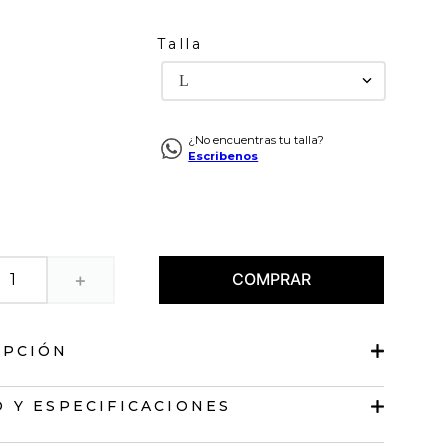
Talla
L
¿No encuentras tu talla?
Escribenos
COMPRAR
＋
IPCIÓN
 acanalada
 Y ESPECIFICACIONES
s graduables.
op.