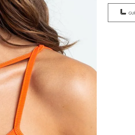
Fabrican
• Tira cr
• Ideal p
País de 
GU
figura.
*Algunas 
Registro
*La mode
Composi
Color:
Na