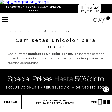
11
45
23
50%DCTO
EN
TODA
LA SECCIÓN
SPECIAL
PRICES
Hrs
Min
Seg
0
›
Home
Camisetas Unicolor-mujer
Camisetas unicolor para
mujer
Con nuestras
camisetas unicolor par mujer
lograrás pasar de
un estilo romántico o boho a uno trendy o contemporáneo en
cuestión de segundos.
Ve
ORDENAR POR:
FILTRAR
VER
FECHA DE LANZAMIENTO