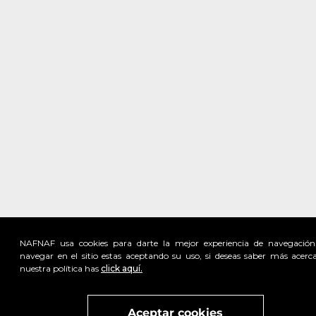
NAFNAF usa cookies para darte la mejor experiencia de navegación
navegar en el sitio estas aceptando su uso, si deseas saber más acerc
nuestra política has
click aquí.
Visita
vivant
nuestra marca
active
x
Aceptar cookies