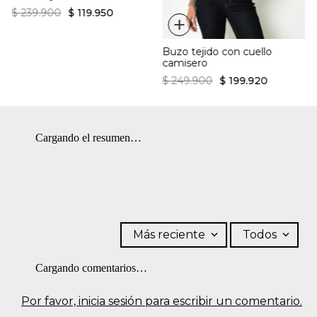
$
239
.
900
$
119
.
950
+
Buzo tejido con cuello
camisero
$
249
.
900
$
199
.
920
Cargando el resumen…
Más reciente
Todos
Cargando comentarios…
Por favor, inicia sesión para escribir un comentario.