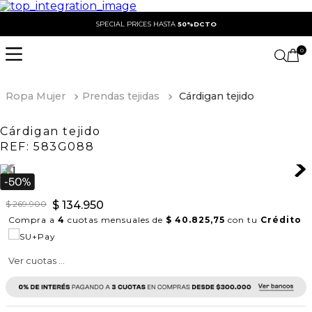
SPECIAL PRICES HASTA
50%DCTO
0
Ropa Mujer
Prendas tejidas
Cárdigan tejido
Cárdigan tejido
REF:
583G088
$
269
.
900
$
134
.
950
Compra a
4
cuotas mensuales de
$ 40.825,75
con tu
Crédito
Ver cuotas ...