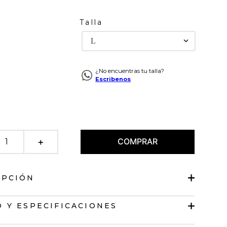
Talla
L
¿No encuentras tu talla?
Escribenos
COMPRAR
＋
IPCIÓN
semiabierto
 Y ESPECIFICACIONES
en V.
 con doble botón.