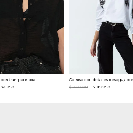
 con transparencia
Camisa con detalles desagujado
74
.
950
$
239
.
900
$
119
.
950