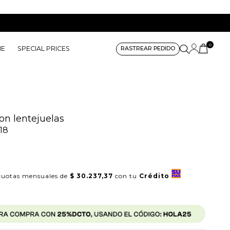
0
ME
SPECIAL PRICES
RASTREAR PEDIDO
on lentejuelas
18
uotas mensuales de
$ 30.237,37
con tu
Crédito