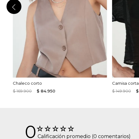
Chaleco corto
Camisa corta
$
169
.
900
$
84
.
950
$
149
.
900
$
0
☆
☆
☆
☆
☆
(0 comentarios)
Calificación promedio