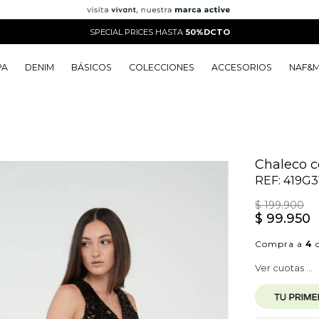
SPECIAL PRICES HASTA
50%DCTO
PA
DENIM
BÁSICOS
COLECCIONES
ACCESORIOS
NAF&
o
o
o
o
 Edit
o
o
Chaleco c
REF:
419G3
$
199
.
900
$
99
.
950
Compra a
4
c
Ver cuotas ...