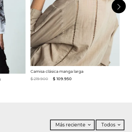
Camisa clásica manga larga
$
219
.
900
$
109
.
950
s
Más reciente
Todos