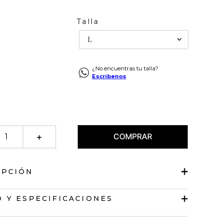
Talla
L
¿No encuentras tu talla?
Escribenos
COMPRAR
＋
IPCIÓN
de diseño abierto
 Y ESPECIFICACIONES
de solapa.
isa.