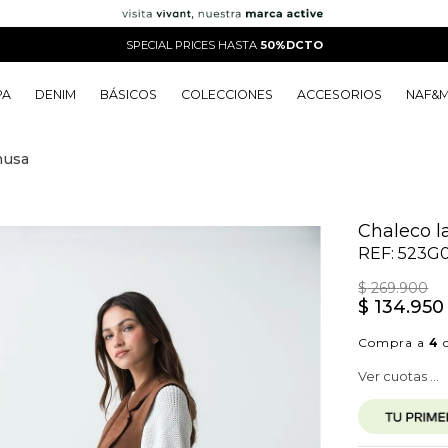
SPECIAL PRICES HASTA
50%DCTO
PA
DENIM
BÁSICOS
COLECCIONES
ACCESORIOS
NAF&
musa
o
o
o
o
 Edit
o
o
Chaleco l
REF:
523G
$
269
.
900
$
134
.
950
Compra a
4
c
Ver cuotas ...