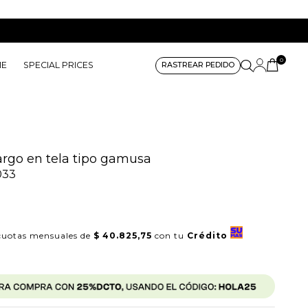
0
ME
SPECIAL PRICES
RASTREAR PEDIDO
argo en tela tipo gamusa
033
uotas mensuales de
$ 40.825,75
con tu
Crédito