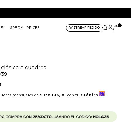
0
ME
SPECIAL PRICES
RASTREAR PEDIDO
clásica a cuadros
039
0
uotas mensuales de
$ 136.106,00
con tu
Crédito