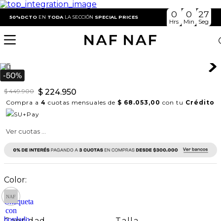
0
0
26
Ropa Mujer
Chaquetas
Chaqueta con bordado floral
50%DCTO
EN
TODA
LA SECCIÓN
SPECIAL PRICES
Hrs
Min
Seg
Chaqueta con bordado floral
REF:
421H029
$
449
.
900
$
224
.
950
Compra a
4
cuotas mensuales de
$ 68.053,00
con tu
Crédito
Ver cuotas ...
Talla
Cantidad