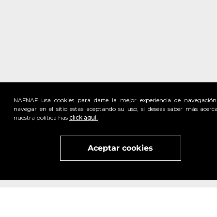
NAFNAF usa cookies para darte la mejor experiencia de navegación
navegar en el sitio estas aceptando su uso, si deseas saber más acerc
nuestra política has
click aquí.
Visita
vivant
nuestra marca
active
x
Aceptar cookies