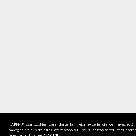
NAFNAF usa cookies para darte la mejor experiencia de navegación
navegar en el sitio estas aceptando su uso, si deseas saber más acerc
nuestra política has
click aquí.