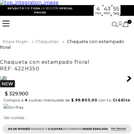
4
43
55
50%DCTO
EN
TODA
LA SECCIÓN
SPECIAL
PRICES
Hrs
Min
Seg
0
Ropa Mujer
Chaquetas
Chaqueta con estampado
floral
Chaqueta con estampado floral
REF:
422H350
$
329
.
900
Compra a
4
cuotas mensuales de
$ 99.803,00
con tu
Crédito
Ver cuotas ...