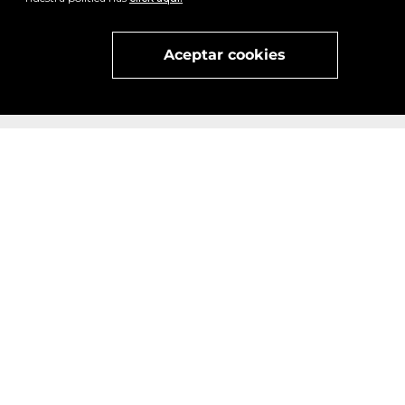
Visita
vivant
nuestra marca
active
x
Aceptar cookies