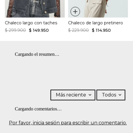
+
+
Chaleco largo con taches
Chaleco de largo pretinero
$
299
.
900
$
149
.
950
$
229
.
900
$
114
.
950
Cargando el resumen…
Más reciente
Todos
Cargando comentarios…
Por favor, inicia sesión para escribir un comentario.