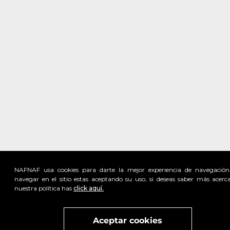
NAFNAF usa cookies para darte la mejor experiencia de navegación
navegar en el sitio estas aceptando su uso, si deseas saber más acerc
nuestra política has
click aquí.
Visita
vivant
nuestra marca
active
x
Aceptar cookies