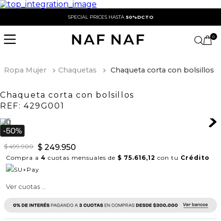
SPECIAL PRICES HASTA
50%DCTO
0
Ropa Mujer
Chaquetas
Chaqueta corta con bolsillos
Chaqueta corta con bolsillos
REF:
429G001
$
499
.
900
$
249
.
950
Compra a
4
cuotas mensuales de
$ 75.616,12
con tu
Crédito
Ver cuotas ...