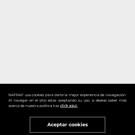
NAFNAF usa cookies para darte la mejor experiencia de navegación.
Al navegar en el sitio estas aceptando su uso, si deseas saber más
acerca de nuestra política has
click aquí.
Visita
vivant
nuestra marca
active
x
Aceptar cookies