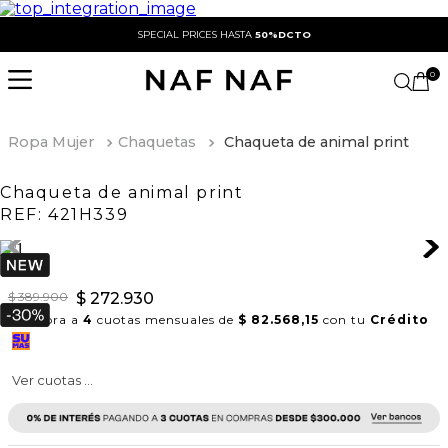
SPECIAL PRICES HASTA
50%DCTO
0
Ropa Mujer
Chaquetas
Chaqueta de animal print
Chaqueta de animal print
REF:
421H339
$
389
.
900
$
272
.
930
Compra a
4
cuotas mensuales de
$ 82.568,15
con tu
Crédito
Ver cuotas ...