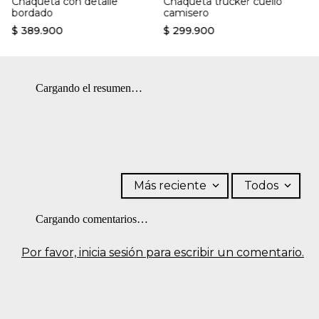
Chaqueta con detalle
Chaqueta trucker cuello
PLANCHADO: Planchar a una temperatura máxima de la base
bordado
camisero
de 200 ºC.
$
389
.
900
$
299
.
900
Cargando el resumen…
Más reciente
Todos
Cargando comentarios…
Por favor, inicia sesión para escribir un comentario.