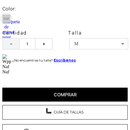
Talla
Cantidad
M
－
＋
¿No encuentras tu talla?
Escribenos
COMPRAR
GUÍA DE TALLAS