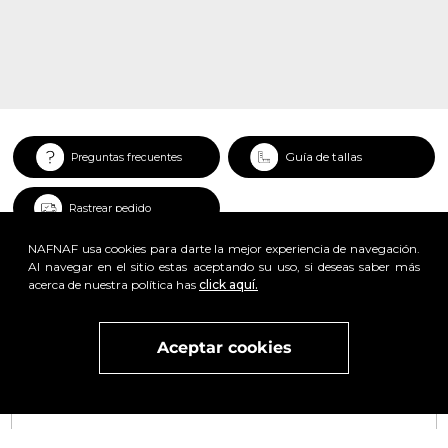
Guía de tallas
Preguntas frecuentes
Rastrear pedido
NAFNAF usa cookies para darte la mejor experiencia de navegación.
Al navegar en el sitio estas aceptando su uso, si deseas saber más
acerca de nuestra política has
click aquí.
Aceptar cookies
Visita
vivant
nuestra marca
active
x
Regístrate y obtén un 25% de descuento