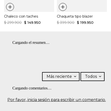
¿Cómo es el fit?:
solo por el revés. OTROS: Usar un paño para planchar. OTROS:
+
+
No retorcer ni exprimir. OTROS: No remojar. OTROS: No
Ajuste regular
planchar los accesorios. LAVADO: Lavar a mano. Temperatura
Cuello camisero
Silueta trucker
Chaleco con taches
Chaqueta tipo blazer
máxima 40 ºC. BLANQUEADO: No usar blanqueador.
Botones metálicos frontales
CUIDADO TEXTIL PROFESIONAL: No limpieza en seco.
$
299
.
900
$
149
.
950
$
399
.
900
$
199
.
950
Cargando el resumen…
Más reciente
Todos
Cargando comentarios…
Por favor, inicia sesión para escribir un comentario.