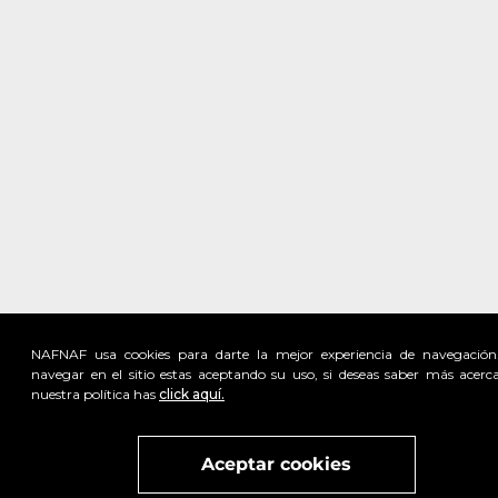
NAFNAF usa cookies para darte la mejor experiencia de navegación
navegar en el sitio estas aceptando su uso, si deseas saber más acerc
nuestra política has
click aquí.
Visita
vivant
nuestra marca
active
x
Aceptar cookies