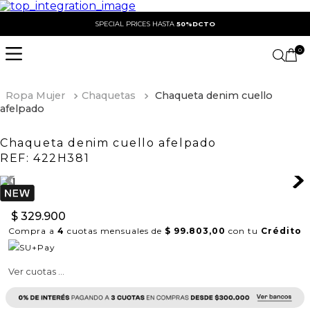
SPECIAL PRICES HASTA
50%DCTO
0
Ropa Mujer
Chaquetas
Chaqueta denim cuello
afelpado
Chaqueta denim cuello afelpado
REF:
422H381
$
329
.
900
Compra a
4
cuotas mensuales de
$ 99.803,00
con tu
Crédito
Ver cuotas ...