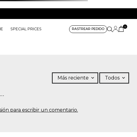
0
ME
SPECIAL PRICES
RASTREAR PEDIDO
Más reciente
Todos
s…
sesión para escribir un comentario.