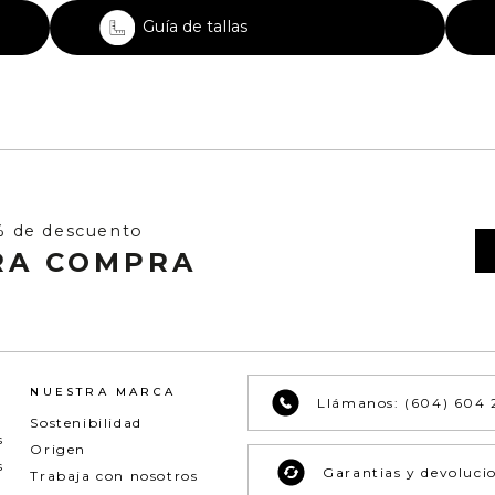
Guía de tallas
% de descuento
RA COMPRA
NUESTRA MARCA
Llámanos: (604) 604 
Sostenibilidad
s
Origen
s
Garantias y devoluci
Trabaja con nosotros