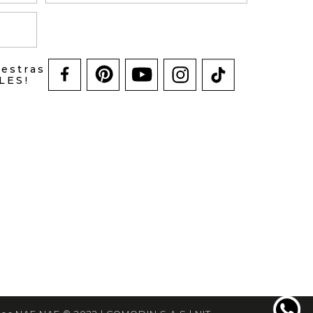
uestras
LES!