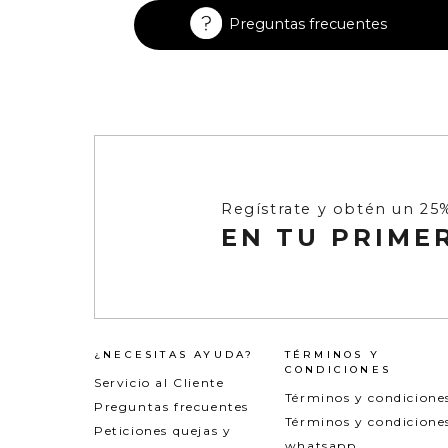
Enterizos
Enterizos
Preguntas frecuentes
Regístrate y obtén un 25
EN TU PRIME
¿NECESITAS AYUDA?
TÉRMINOS Y
CONDICIONES
Servicio al Cliente
Términos y condicione
Preguntas frecuentes
Términos y condicione
Peticiones quejas y
whatsapp