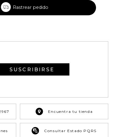
Rastrear pedido
SUSCRIBIRSE
2967
Encuentra tu tienda
ones
Consultar Estado PQRS