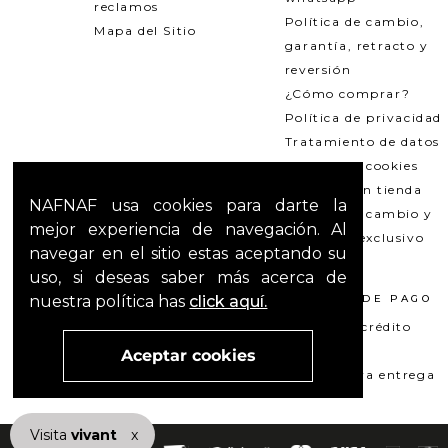
reclamos
Política de cambio,
Mapa del Sitio
garantía, retracto y
reversión
¿Cómo comprar?
Política de privacidad
Tratamiento de datos
Política de cookies
Recogida en tienda
NAFNAF usa cookies para darte la
Política de cambio y
mejor experiencia de navegación. Al
garantías exclusivo
navegar en el sitio estas aceptando su
Outlets
uso, si deseas saber más acerca de
nuestra política has
click aquí.
TÉRMINOS LEGALES
MÉTODOS DE PAGO
Promociones
Tarjeta de crédito
T&C Mercado pago
Su+ PAY
Aceptar cookies
T&C El Hilo que nos une
Pago contra entrega
Visita
vivant
nuestra marca
x
active