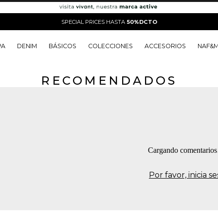
SPECIAL PRICES HASTA
50%DCTO
PA
DENIM
BÁSICOS
COLECCIONES
ACCESORIOS
NAF&
RECOMENDADOS
o
o
o
o
 Edit
o
o
Cargando comentario
Por favor, inicia 