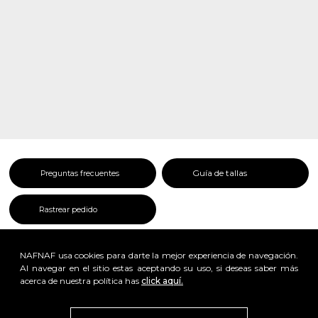
Guía de tallas
Preguntas frecuentes
Rastrear pedido
NAFNAF usa cookies para darte la mejor experiencia de navegación.
Al navegar en el sitio estas aceptando su uso, si deseas saber más
acerca de nuestra política has
click aquí.