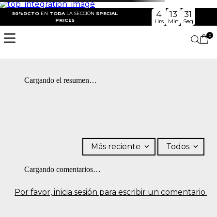
4
13
31
50%DCTO
EN
TODA
LA SECCIÓN
SPECIAL
PRICES
Hrs
Min
Seg
0
Cargando el resumen…
Más reciente
Todos
Cargando comentarios…
Por favor, inicia sesión para escribir un comentario.