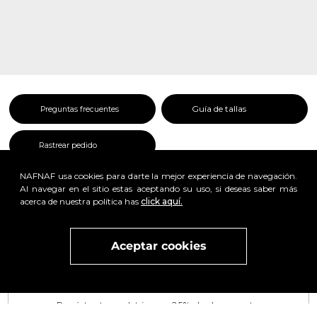
Guía de tallas
Preguntas frecuentes
Rastrear pedido
NAFNAF usa cookies para darte la mejor experiencia de navegación.
Al navegar en el sitio estas aceptando su uso, si deseas saber más
acerca de nuestra política has
click aquí.
x
Aceptar cookies
Visita
vivant
nuestra marca
active
x
Regístrate y obtén un 25% de descuento