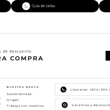
Guía de tallas
% de descuento
RA COMPRA
NUESTRA MARCA
Llámanos: (604) 604 
Sostenibilidad
s
Origen
s
Garantias y devoluci
Trabaja con nosotros