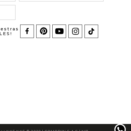
uestras
LES!