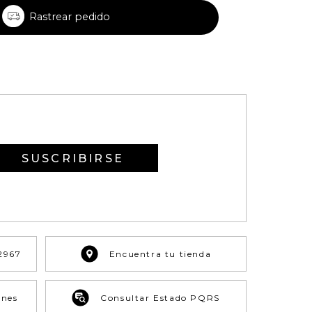
Rastrear pedido
SUSCRIBIRSE
2967
Encuentra tu tienda
ones
Consultar Estado PQRS