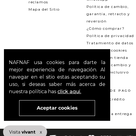
reclamos
Política de cambio,
Mapa del Sitio
garantía, retracto y
reversión
¿Cómo comprar?
Política de privacidad
Tratamiento de datos
Política de cookies
Recogida en tienda
NAFNAF usa cookies para darte la
Política de cambio y
mejor experiencia de navegación. Al
garantías exclusivo
navegar en el sitio estas aceptando su
Outlets
uso, si deseas saber más acerca de
nuestra política has
click aquí.
TÉRMINOS LEGALES
MÉTODOS DE PAGO
Promociones
Tarjeta de crédito
T&C Mercado pago
Su+ PAY
Aceptar cookies
T&C El Hilo que nos une
Pago contra entrega
Visita
vivant
nuestra marca
x
active