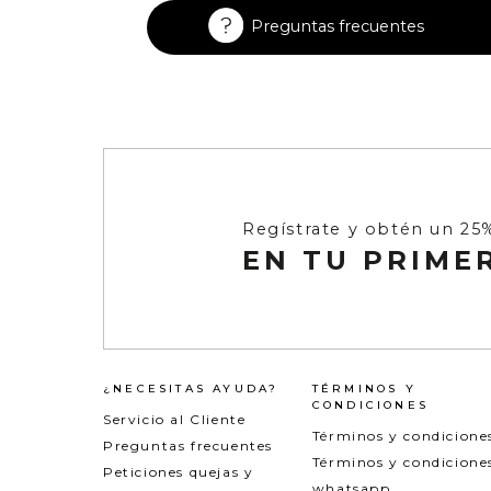
Enterizos
Enterizos
Preguntas frecuentes
Regístrate y obtén un 25
EN TU PRIME
¿NECESITAS AYUDA?
TÉRMINOS Y
CONDICIONES
Servicio al Cliente
Términos y condicione
Preguntas frecuentes
Términos y condicione
Peticiones quejas y
whatsapp