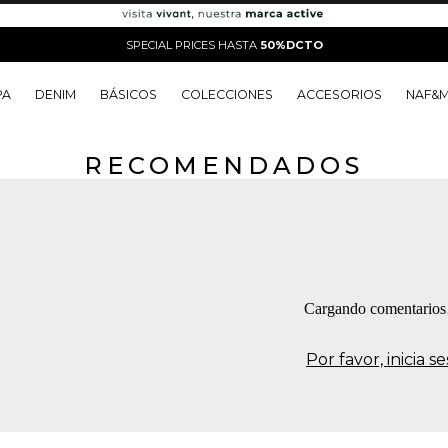
SPECIAL PRICES HASTA
50%DCTO
PA
DENIM
BÁSICOS
COLECCIONES
ACCESORIOS
NAF&
RECOMENDADOS
o
o
o
o
 Edit
o
o
Cargando comentario
Por favor, inicia 