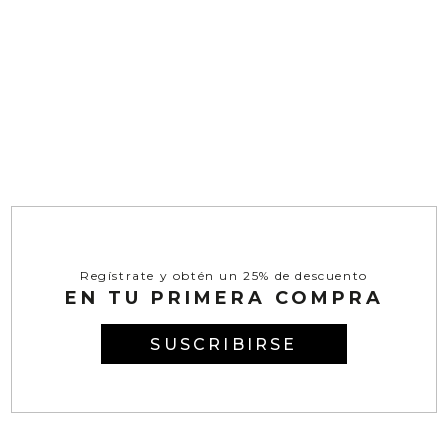
relajado y un ajuste cómodo, dándote la libertad de moverte con facilidad
mientras mantienes un toque elegante.
Apuesta por nuestras chaquetas azules y dale una vibra cool a cada uno de
tus outfits. Bien sea para la oficina o salida con amigas, estas piezas son una
apuesta segura de estilo. ¡Tenemos envíos nacionales, aprovecha ahora para
renovar tu clóset!
Regístrate y obtén un 25% de descuento
EN TU PRIMERA COMPRA
SUSCRIBIRSE