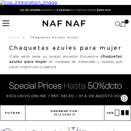
0
›
Home
Chaquetas Azules-mujer
Chaquetas azules para mujer
¡Cada estilo tiene su propio encanto! Encuentra
chaquetas
azules para mujer
en variedad de materiales y siluetas que
harán match con tu esencia.
Ve
ORDENAR POR:
FILTRAR
VER
RELEVANCIA
+