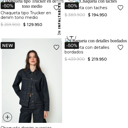
+
Chaqueta con taches
Chaqueta tipo Trucker en
$
389
.
900
$
194
.
950
denim tono medio
$
259
.
900
$
129
.
950
+
Chaqueta con detalles
bordados
$
439
.
900
$
219
.
950
+