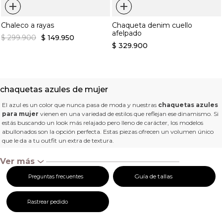
+
+
Chaleco a rayas
Chaqueta denim cuello
afelpado
$
299
.
900
$
149
.
950
$
329
.
900
chaquetas azules de mujer
El azul es un color que nunca pasa de moda y nuestras
chaquetas azules
para mujer
vienen en una variedad de estilos que reflejan ese dinamismo. Si
estás buscando un look más relajado pero lleno de carácter, los modelos
abullonados son la opción perfecta. Estas piezas ofrecen un volumen único
que le da a tu outfit un extra de textura.
Ahora bien, si prefieres algo más clásico, nuestras opciones de denim en
Ver más
‹
diferentes tonalidades serán el match perfecto. Este material resistente se
convierte en la base perfecta tanto de looks contemporáneos como de estilos
Guía de tallas
Preguntas frecuentes
boho o trendy. Su corte estructurado y los diferentes detalles ofrecen mucho
estilo, convirtiéndolas en una prenda versátil que nunca pasa desapercibida.
Rastrear pedido
Y para quienes buscan una prenda que va más allá de lo cotidiano, las
chaquetas tipo camisa son una excelente elección. Vienen en un corte más