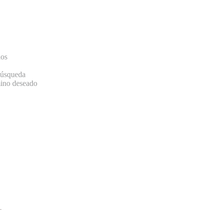
dos
 búsqueda
mino deseado