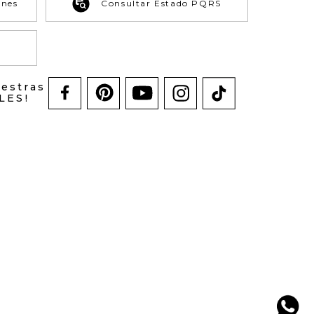
ones
Consultar Estado PQRS
uestras
LES!