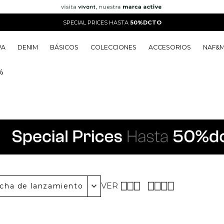
SPECIAL PRICES HASTA
50%DCTO
PA
DENIM
BÁSICOS
COLECCIONES
ACCESORIOS
NAF&
%
o
o
o
o
 Edit
o
o
VER
cha de lanzamiento