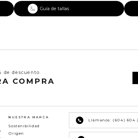
Guía de tallas
% de descuento
RA COMPRA
NUESTRA MARCA
Llámanos: (604) 604 
Sostenibilidad
s
Origen
s