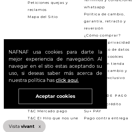
Peticiones quejas y
whatsapp
reclamos
Política de cambio,
Mapa del Sitio
garantía, retracto y
reversión
¿Cómo comprar?
Política de privacidad
Tratamiento de datos
NAFNAF usa cookies para darte la
Política de cookies
mejor experiencia de navegación. Al
Recogida en tienda
navegar en el sitio estas aceptando su
Política de cambio y
uso, si deseas saber más acerca de
garantías exclusivo
nuestra política has
click aquí.
Outlets
Aceptar cookies
TÉRMINOS LEGALES
MÉTODOS DE PAGO
Promociones
Tarjeta de crédito
T&C Mercado pago
Su+ PAY
T&C El Hilo que nos une
Pago contra entrega
Visita
vivant
nuestra marca
x
active