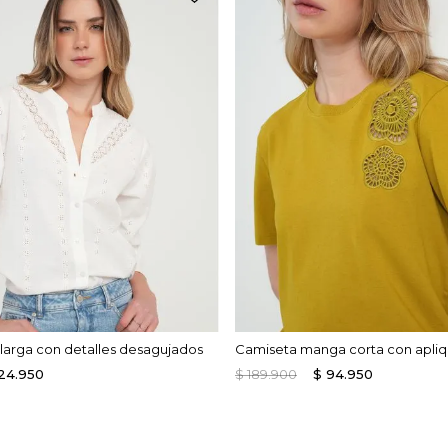
arga con detalles desagujados
Camiseta manga corta con apli
24
.
950
$
189
.
900
$
94
.
950