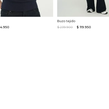
Buzo tejido
14
.
950
$
239
.
900
$
119
.
950