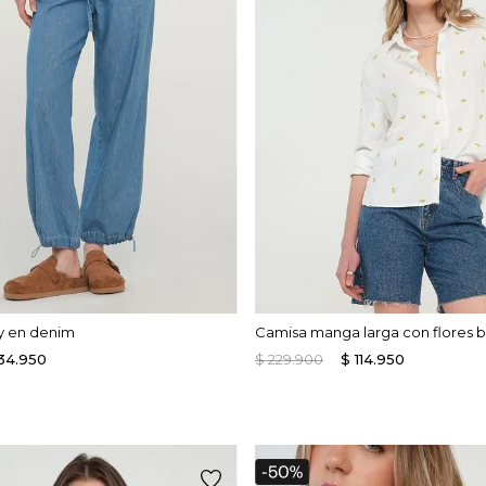
y en denim
Camisa manga larga con flores 
34
.
950
$
229
.
900
$
114
.
950