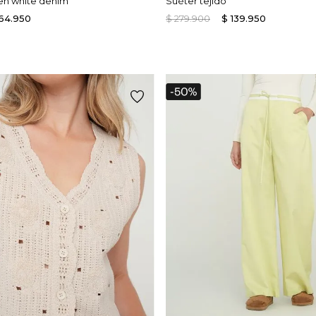
 en white denim
Suéter tejido
64
.
950
$
279
.
900
$
139
.
950