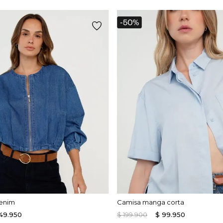
enim
Camisa manga corta
49
.
950
$
199
.
900
$
99
.
950