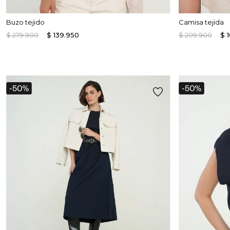
Buzo tejido
Camisa tejida
$
279
.
900
$
139
.
950
$
209
.
900
$