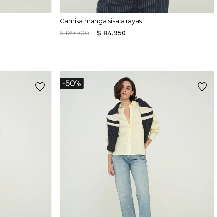
Camisa manga sisa a rayas
$
169
.
900
$
84
.
950