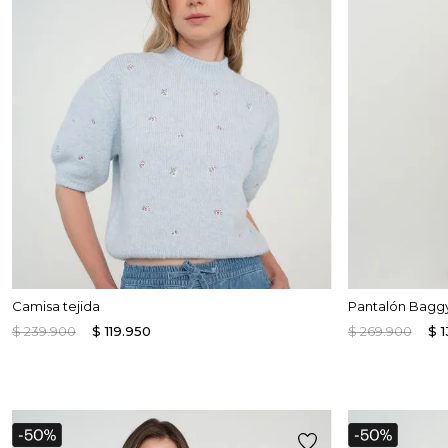
Enterizos
Enterizos
Camisa tejida
Pantalón Bagg
$
239
.
900
$
119
.
950
$
269
.
900
$
1