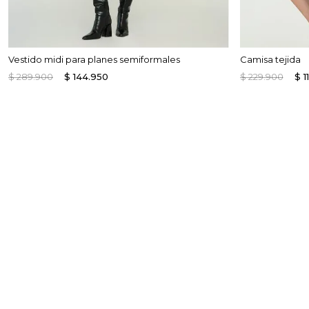
Vestido midi para planes semiformales
Camisa tejida
$
289
.
900
$
144
.
950
$
229
.
900
$
1