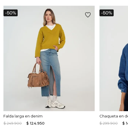
Falda larga en denim
Chaqueta en d
$
249
.
900
$
124
.
950
$
299
.
900
$
1