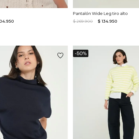
Pantalón Wide Leg tiro alto
104
.
950
$
269
.
900
$
134
.
950