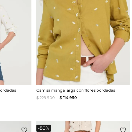
bordadas
Camisa manga larga con flores bordadas
$
229
.
900
$
114
.
950