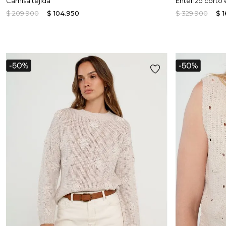
Camisa tejida
Enterizo corto
$
209
.
900
$
104
.
950
$
329
.
900
$
1