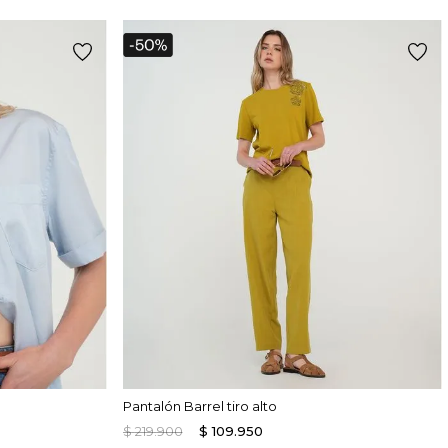
Pantalón Barrel tiro alto
$
219
.
900
$
109
.
950