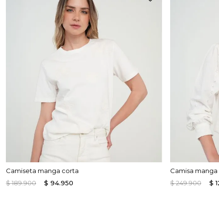
Camiseta manga corta
Camisa manga l
$
189
.
900
$
94
.
950
$
249
.
900
$
1