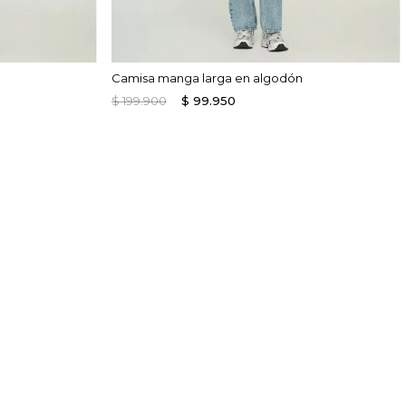
Camisa manga larga en algodón
$
199
.
900
$
99
.
950