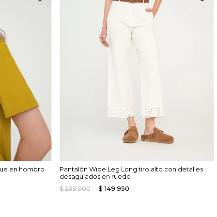
que en hombro
Pantalón Wide Leg Long tiro alto con detalles
desagujados en ruedo
$
299
.
900
$
149
.
950