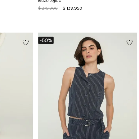
Buzo tejido
$
279
.
900
$
139
.
950