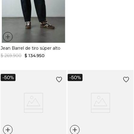
+
Jean Barrel de tiro súper alto
$
269
.
900
$
134
.
950
+
+