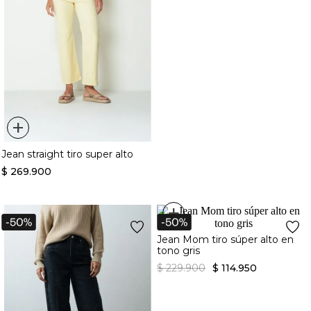
+
Jean straight tiro super alto
$
269
.
900
+
Jean Mom tiro súper alto en
tono gris
$
229
.
900
$
114
.
950