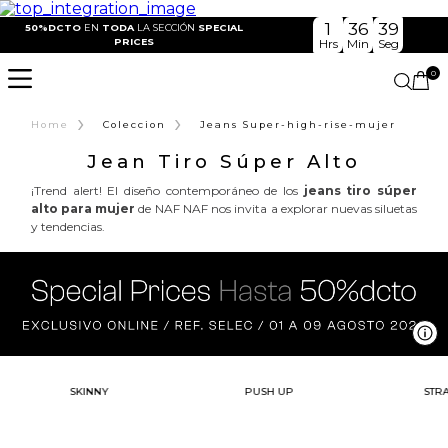
1
36
38
50%DCTO
EN
TODA
LA SECCIÓN
SPECIAL
PRICES
Hrs
Min
Seg
0
›
›
Home
Coleccion
Jeans Super-high-rise-mujer
Jean Tiro Súper Alto
¡Trend alert! El diseño contemporáneo de los
jeans tiro súper
alto para mujer
de NAF NAF nos invita a explorar nuevas siluetas
y tendencias.
Ve
SKINNY
PUSH UP
STRA