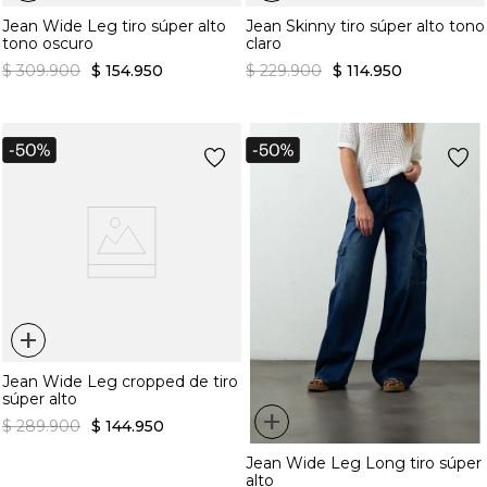
Jean Wide Leg tiro súper alto
Jean Skinny tiro súper alto tono
tono oscuro
claro
$
309
.
900
$
154
.
950
$
229
.
900
$
114
.
950
+
Jean Wide Leg cropped de tiro
súper alto
+
$
289
.
900
$
144
.
950
Jean Wide Leg Long tiro súper
alto