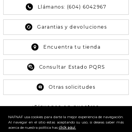
Llámanos: (604) 6042967
Garantias y devoluciones
Encuentra tu tienda
Consultar Estado PQRS
Otras solicitudes
¡Síguenos en nuestras
REDES SOCIALES!
NAFNAF usa cookies para darte la mejor experiencia de navegación.
Al navegar en el sitio estas aceptando su uso, si deseas saber más
acerca de nuestra política has
click aquí.