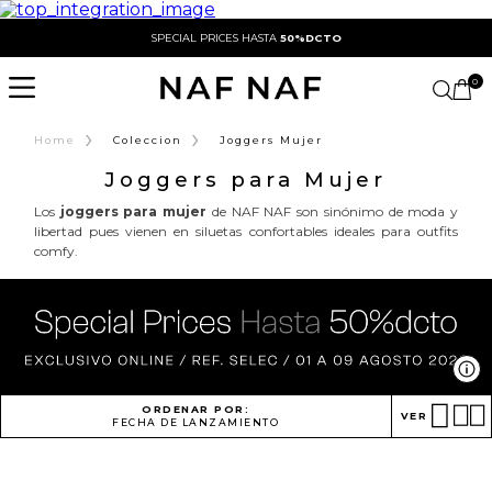
SPECIAL PRICES HASTA
50%DCTO
0
›
›
Home
Coleccion
Joggers Mujer
Joggers para Mujer
Los
joggers para mujer
de NAF NAF son sinónimo de moda y
libertad pues vienen en siluetas confortables ideales para outfits
comfy.
Ve
ORDENAR POR:
VER
FECHA DE LANZAMIENTO