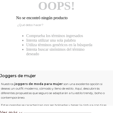
OOPS!
No se encontró ningún producto
¿Qué debo hacer?
Comprueba los términos ingresados
Intenta utilizar una sola palabra
Utiliza términos genéricos en la búsqueda
Intenta buscar sinónimos del término
deseado
Joggers de mujer
Nuestros
joggers de moda para mujer
son una excelente opción si
deseas un outfit moderno, cómodo y lleno de estilo. Aquí, descubrirás
diferentes propuestas que seguro se adaptarán a tu estilo trendy, boho o
contemporáneo.
Estas prendas se caracterizan por ser holgadas y tener la cintura con tiras
ajustables; algunos modelos pueden venir con la bota ceñida a los tobillos o
Ver más
‹