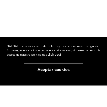
NAFNAF usa cookies para darte la mejor experiencia de navegación.
Al navegar en el sitio estas aceptando su uso, si deseas saber más
acerca de nuestra política has
click aquí.
Visita
vivant
nuestra marca
active
x
Aceptar cookies